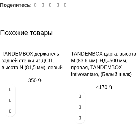
Поделитесь:
Похожие товары
TANDEMBOX держатель
TANDEMBOX царга, высота
задней стенки из ДСП,
M (83.6 мм), НД=500 мм,
высота N (81,5 мм), левый
правая, TANDEMBOX
intivo/antaro, (Белый шелк)
350
֏
4170
֏