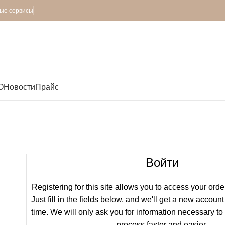
ные сервисы
O
Новости
Прайс
Кабинет
Главная
Кабинет
Войти
Registering for this site allows you to access your order
Just fill in the fields below, and we'll get a new account
time. We will only ask you for information necessary t
process faster and easier.