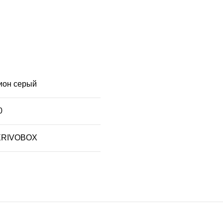
ион серый
0
RIVOBOX