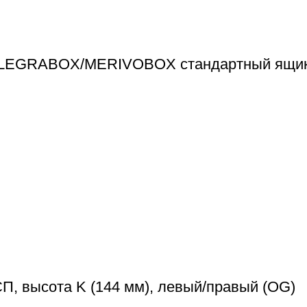
я LEGRABOX/MERIVOBOX стандартный ящик
, высота K (144 мм), левый/правый (OG)