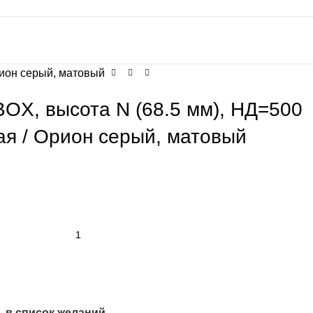
рион серый, матовый
OX, высота N (68.5 мм), НД=500
ая / Орион серый, матовый
 в список желаний