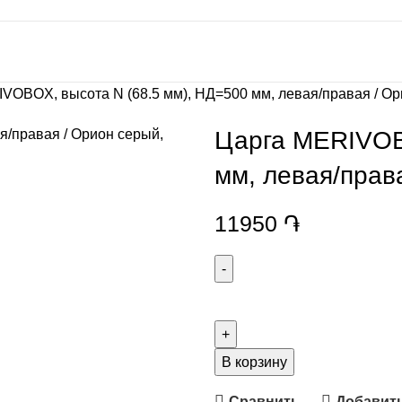
VOBOX, высота N (68.5 мм), НД=500 мм, левая/правая / О
Царга MERIVOB
мм, левая/прав
11950
֏
В корзину
Сравнить
Добавить