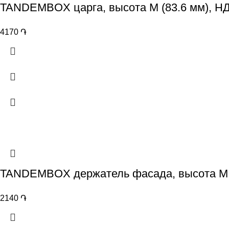
TANDEMBOX царга, высота M (83.6 мм), НД
4170
֏
TANDEMBOX держатель фасада, высота M,
2140
֏