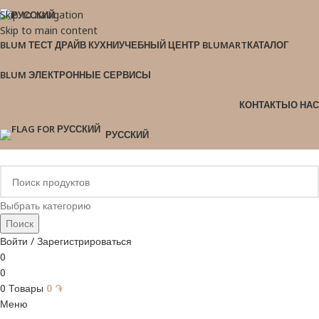
Skip to navigation
Skip to main content
BLUM ТЕСТ ДРАЙВ КУХНИ
УЧЕБНЫЙ ЦЕНТР BLUMART
КАТАЛОГ
BLUM ЭЛЕКТРОННЫЕ СЕРВИСЫ
КОНТАКТЫ
О НАС
РУССКИЙ
Выбрать категорию
Поиск
Войти / Зарегистрироваться
0
0
0
Товары
0
֏
Меню