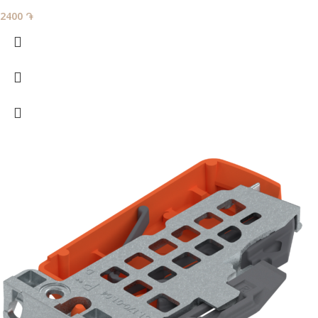
2400
֏