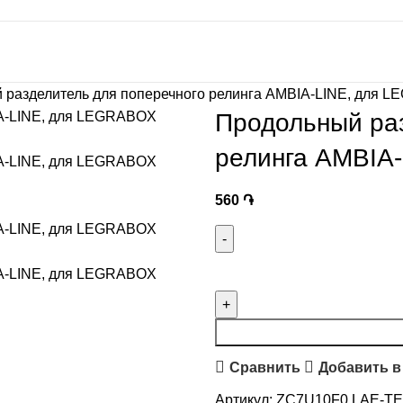
 разделитель для поперечного релинга AMBIA-LINE, для 
Продольный раз
релинга AMBIA
560
֏
Сравнить
Добавить в
Артикул:
ZC7U10F0 LAE-TE