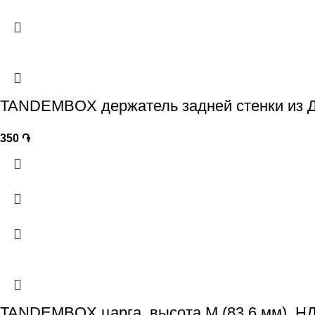
TANDEMBOX держатель задней стенки из ДС
350
֏
TANDEMBOX царга, высота M (83.6 мм), НД