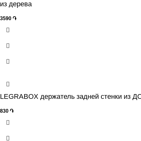
из дерева
3590
֏
LEGRABOX держатель задней стенки из ДСП
830
֏