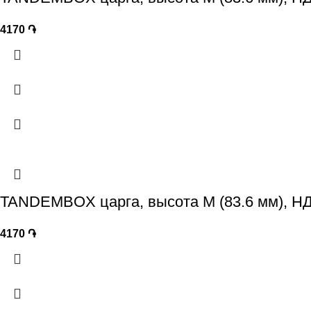
4170
֏
TANDEMBOX царга, высота M (83.6 мм), НД
4170
֏