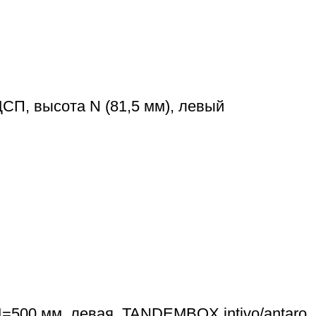
П, высота N (81,5 мм), левый
=500 мм, левая, TANDEMBOX intivo/antaro,