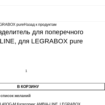
LEGRABOX pure
Назад к продуктам
делитель для поперечного
-LINE, для LEGRABOX pure
В КОРЗИНУ
 список желаний
I 40OG-M
Категории:
AMBIA-LINE
,
LEGRABOX
,