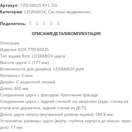
Артикул:
770C6002S R+L OG
Категории:
LEGRABOX
,
Системы выдвижения
Поделитесь:
ОПИСАНИЕ
ДЕТАЛИ
КОМПЛЕКТАЦИЯ
Описание
Изделия BOX 770C6002S
Тип ящика Box: LEGRABOX царга
Высота царги: C (177 мм)
Возможности для дизайна: LEGRABOX pure
Материал: Сталь
Дизайн: С акцентной линией
Длина: 600 мм
Соединение царги с фасадом: Крепление фасада
Соединение царги с задней стенкой: на защелках (задн. стенка из
стали или держатель задней стенки из ДСП)
Длина царги сверху (внутренний размер ящика): 589.8 мм
Установочн. размеры царги (внутр. глубина корпуса до внешн. края
дна): 17 мм