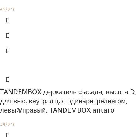
4170
֏
TANDEMBOX держатель фасада, высота D,
для выс. внутр. ящ. с одинарн. релингом,
левый/правый, TANDEMBOX antaro
3470
֏