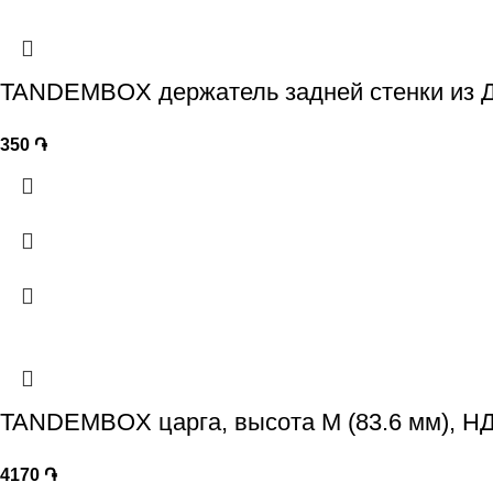
TANDEMBOX держатель задней стенки из ДС
350
֏
TANDEMBOX царга, высота M (83.6 мм), НД
4170
֏