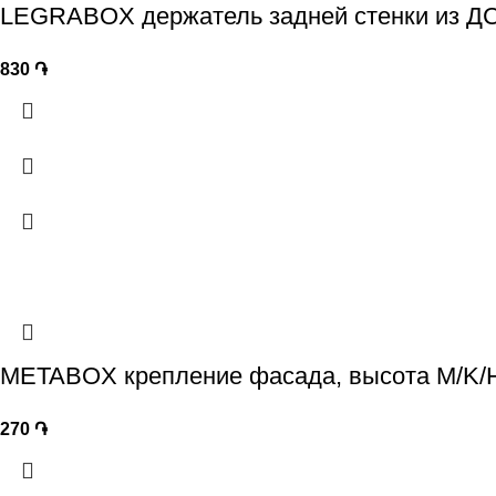
LEGRABOX держатель задней стенки из ДСП
830
֏
METABOX крепление фасада, высота M/K/H
270
֏