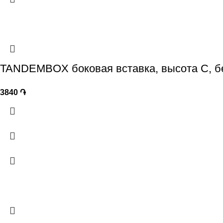
TANDEMBOX боковая вставка, высота C, б
3840
֏