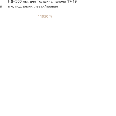
НД=500 мм, для Толщина панели 17-19
ей
мм, под замки, левая/правая
11930
֏
TANDEM Встрое
выдвижение, нап
НД=250 мм, для
мм, под замки, 