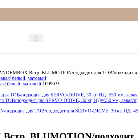
NDEMBOX Встр. BLUMOTION/подходит для TOB/подходит для 
ая/ белый, матовый
10990
֏
OB/подходит для SERVO-DRIVE, 30 кг, НД=550 мм, левая/п
стр. BLUMOTION/подходит дл