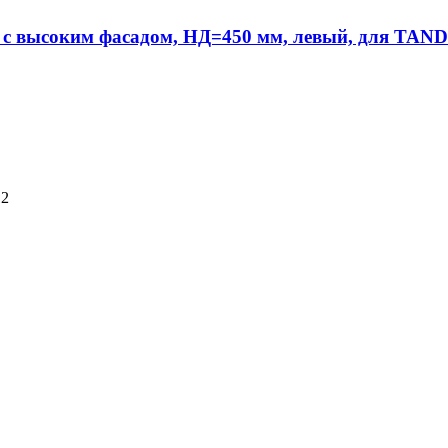
с высоким фасадом, НД=450 мм, левый, для TA
12