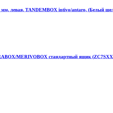
мм, левая, TANDEMBOX intivo/antaro, (Белый ше
RABOX/MERIVOBOX стандартный ящик (ZC7SXXXRH