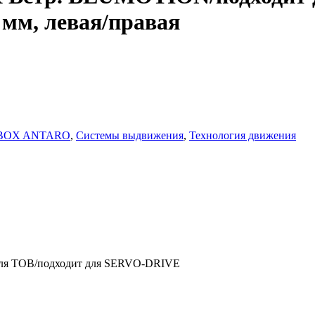
мм, левая/правая
BOX ANTARO
,
Системы выдвижения
,
Технология движения
я TOB/подходит для SERVO-DRIVE