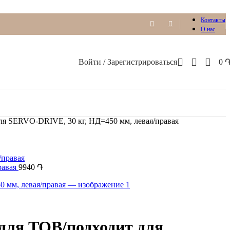
Контакты
О нас
Войти / Зарегистрироваться
0
SERVO-DRIVE, 30 кг, НД=450 мм, левая/правая
равая
9940
֏
я TOB/подходит для