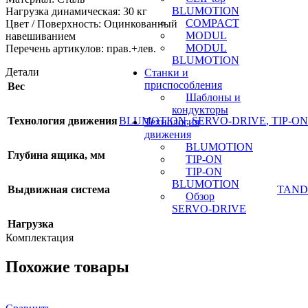
BLUMOTION
Нагрузка динамическая: 30 кг
COMPACT
Цвет / Поверхность: Оцинкованный
MODUL
навешиванием
MODUL
Перечень артикулов: прав.+лев.
BLUMOTION
Детали
Станки и
приспособления
Вес
Шаблоны и
кондукторы
Технология движения
BLUMOTION
,
SERVO-DRIVE
,
TIP-O
Технология
движения
BLUMOTION
Глубина ящика, мм
TIP-ON
TIP-ON
BLUMOTION
Выдвижная система
TAND
Обзор
SERVO-DRIVE
Нагрузка
Комплектация
Похожие товары