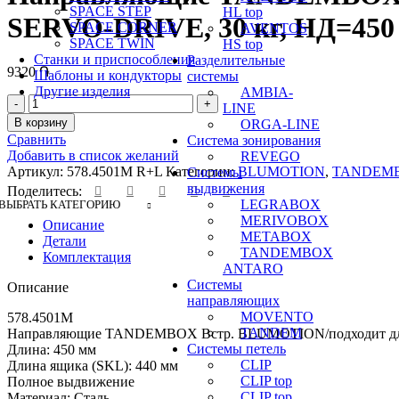
SPACE STEP
HL top
SERVO-DRIVE, 30 кг, НД=450 
SPACE CORNER
AVENTOS
SPACE TWIN
HS top
Станки и приспособления
Разделительные
9320
֏
Шаблоны и кондукторы
системы
Другие изделия
AMBIA-
Количество
LINE
товара
В корзину
ORGA-LINE
Направляющие
Сравнить
Система зонирования
TANDEMBOX
Добавить в список желаний
REVEGO
Встр.
Артикул:
578.4501M R+L
Категории:
BLUMOTION
,
TANDEM
Системы
BLUMOTION/
выдвижения
Поделитесь:
подходит
LEGRABOX
ВЫБРАТЬ КАТЕГОРИЮ
для
MERIVOBOX
Описание
TOB/
METABOX
Детали
подходит
TANDEMBOX
Комплектация
для
ANTARO
SERVO-
Системы
Описание
DRIVE,
направляющих
30
MOVENTO
578.4501M
кг,
TANDEM
Направляющие TANDEMBOX Встр. BLUMOTION/подходит дл
НД=450
Системы петель
Длина: 450 мм
мм,
CLIP
Длина ящика (SKL): 440 мм
левая/
CLIP top
Полное выдвижение
правая
CLIP top
Материал: Сталь