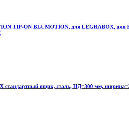
TION TIP-ON BLUMOTION, для LEGRABOX, для К
X
тандартный ящик, сталь, НД=300 мм, ширина=