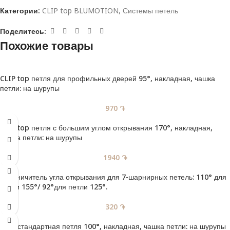
Категории:
CLIP top BLUMOTION
,
Системы петель
Поделитесь:
Похожие товары
CLIP top петля для профильных дверей 95°, накладная, чашка
петли: на шурупы
970
֏
CLIP top петля с большим углом открывания 170°, накладная,
чашка петли: на шурупы
1940
֏
Ограничитель угла открывания для 7-шарнирных петель: 110° для
петли 155°/ 92°для петли 125°.
320
֏
CLIP стандартная петля 100°, накладная, чашка петли: на шурупы