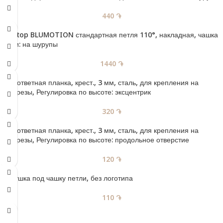
440
֏
CLIP top BLUMOTION стандартная петля 110°, накладная, чашка
петли: на шурупы
1440
֏
CLIP ответная планка, крест., 3 мм, сталь, для крепления на
саморезы, Регулировка по высоте: эксцентрик
320
֏
CLIP ответная планка, крест., 3 мм, сталь, для крепления на
саморезы, Регулировка по высоте: продольное отверстие
120
֏
Заглушка под чашку петли, без логотипа
110
֏