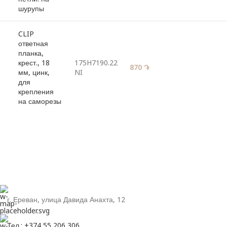
шурупы
CLIP
ответная
планка,
крест., 18
175H7190.22
870
֏
мм, цинк,
NI
для
крепления
на саморезы
г. Ереван, улица Давида Анахта, 12
Тел.: +374 55 206 306