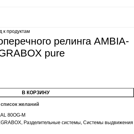
д к продуктам
оперечного релинга AMBIA-
EGRABOX pure
В КОРЗИНУ
 список желаний
AL 80OG-M
EGRABOX
,
Разделительные системы
,
Системы выдвижения