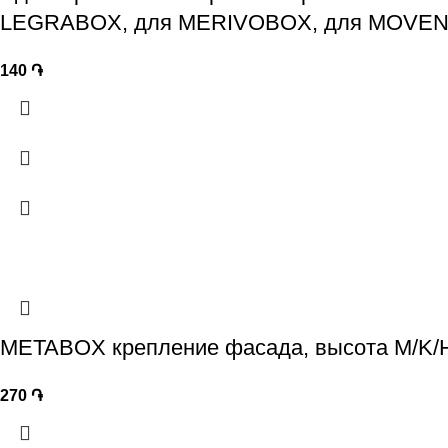
LEGRABOX, для MERIVOBOX, для MOVE
140
֏
METABOX крепление фасада, высота M/K/H
270
֏