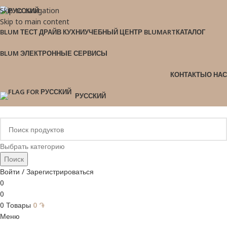
Skip to navigation
Skip to main content
BLUM ТЕСТ ДРАЙВ КУХНИ
УЧЕБНЫЙ ЦЕНТР BLUMART
КАТАЛОГ
BLUM ЭЛЕКТРОННЫЕ СЕРВИСЫ
КОНТАКТЫ
О НАС
РУССКИЙ
Выбрать категорию
Поиск
Войти / Зарегистрироваться
0
0
0
Товары
0
֏
Меню