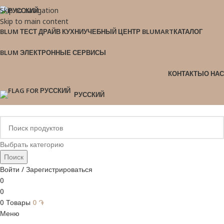
Skip to navigation
Skip to main content
BLUM ТЕСТ ДРАЙВ КУХНИ
УЧЕБНЫЙ ЦЕНТР BLUMART
КАТАЛОГ
BLUM ЭЛЕКТРОННЫЕ СЕРВИСЫ
КОНТАКТЫ
О НАС
РУССКИЙ
Выбрать категорию
Поиск
Войти / Зарегистрироваться
0
0
0
Товары
0
֏
Меню