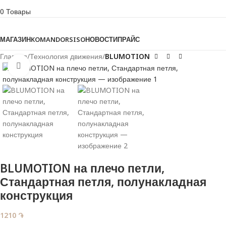
0
Товары
Просмотреть категории
МАГАЗИН
KOMANDOR
SISO
НОВОСТИ
ПРАЙС
Главная
Технология движения
BLUMOTION
Нажмите, чтобы увеличить
BLUMOTION на плечо петли,
Стандартная петля, полунакладная
конструкция
1210
֏