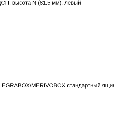
П, высота N (81,5 мм), левый
я LEGRABOX/MERIVOBOX стандартный ящик