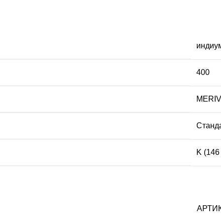
индиу
400
MERI
Станд
K (146
АРТИ