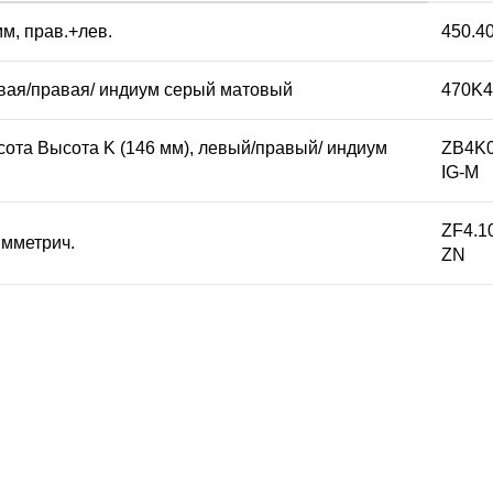
м, прав.+лев.
450.4
вая/правая/ индиум серый матовый
470K4
ота Высота K (146 мм), левый/правый/ индиум
ZB4K
IG-M
ZF4.1
имметрич.
ZN