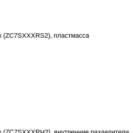
 (ZC7SXXXRS2), пластмасса
 (ZC7SXXXRH2), внутренние разделители