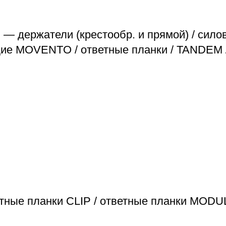
— держатели (крестообр. и прямой) / сил
щие MOVENTO / ответные планки / TANDE
тные планки CLIP / ответные планки MODUL