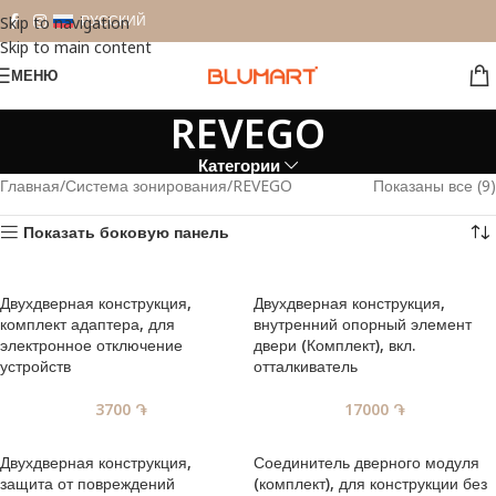
РУССКИЙ
Skip to navigation
Skip to main content
МЕНЮ
REVEGO
Категории
Главная
Система зонирования
REVEGO
Показаны все (9)
Показать боковую панель
Двухдверная конструкция,
Двухдверная конструкция,
комплект адаптера, для
внутренний опорный элемент
электронное отключение
двери (Комплект), вкл.
устройств
отталкиватель
3700
֏
17000
֏
Двухдверная конструкция,
Соединитель дверного модуля
защита от повреждений
(комплект), для конструкции без