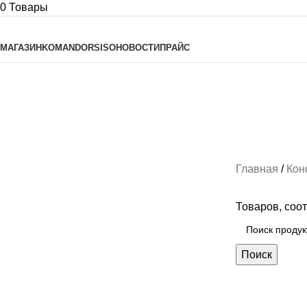
0
Товары
Просмотреть категории
МАГАЗИН
KOMANDOR
SISO
НОВОСТИ
ПРАЙС
SPACE TWIN
SPACE STEP
3 Продукты
Главная
Кон
Товаров, соо
Поиск