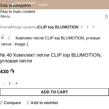
English
Skip to navigation
Skip to main content
Menu
Home
Hinge systems
CLIP top BLUMOTION
Click to enlarge
№ 40 Комплект петли CLIP top BLUMOTION,
угловая петля
430
֏
ADD TO CART
Compare
Add to wishlist