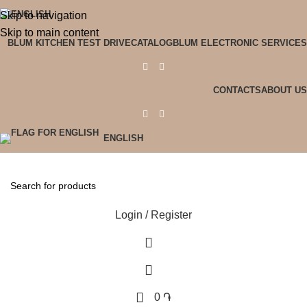
Skip to navigation
Skip to main content
BLUM KITCHEN TEST DRIVE
CATALOG
BLUM ELECTRONIC SERVICES
CONTACTS
ABOUT US
ENGLISH
Login / Register
0
֏