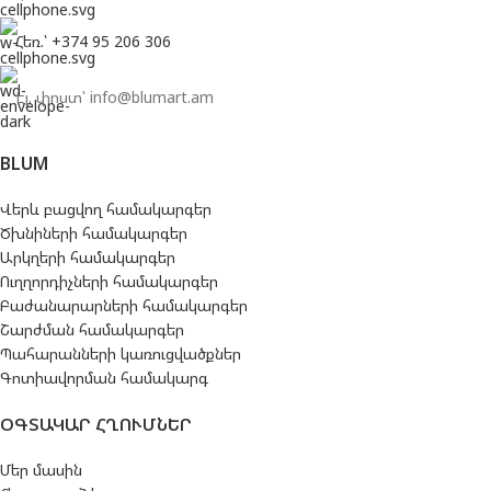
Հեռ.՝ +374 95 206 306
Էլ. փոստ՝ info@blumart.am
BLUM
Վերև բացվող համակարգեր
Ծխնիների համակարգեր
Արկղերի համակարգեր
Ուղղորդիչների համակարգեր
Բաժանարարների համակարգեր
Շարժման համակարգեր
Պահարանների կառուցվածքներ
Գոտիավորման համակարգ
ՕԳՏԱԿԱՐ ՀՂՈՒՄՆԵՐ
Մեր մասին