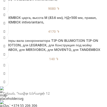
9080
֏
TANDEMBOX царга, высота M (83.6 мм), НД=500 мм, правая,
TANDEMBOX intivo/antaro,
4170
֏
Адаптеры вала синхронизатора TIP-ON BLUMOTION TIP-ON
BLUMOTION, для LEGRABOX, для Конструкция под мойку
LEGRABOX, для MERIVOBOX, для MOVENTO, для TANDEMBOX
140
֏
Երևան, Դավիթ Անհաղթի 12
Հեռ.՝ +374 55 206 306